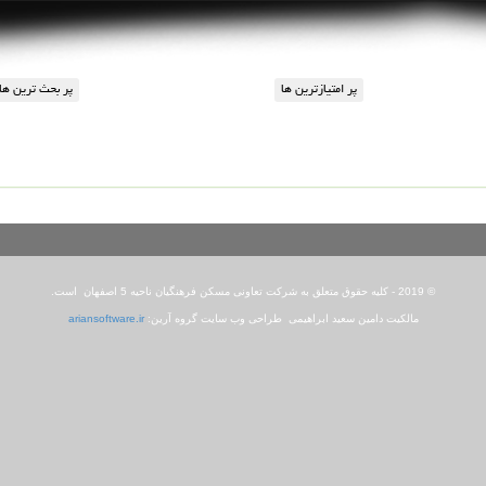
© 2019 - کلیه حقوق متعلق به شرکت تعاونی مسکن فرهنگیان ناحیه 5 اصفهان است.
مالکیت دامین سعید ابراهیمی طراحی وب سایت گروه آرین:
ariansoftware.ir