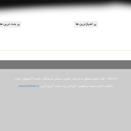
© 2019 - کلیه حقوق متعلق به شرکت تعاونی مسکن فرهنگیان ناحیه 5 اصفهان است.
مالکیت دامین سعید ابراهیمی طراحی وب سایت گروه آرین:
ariansoftware.ir