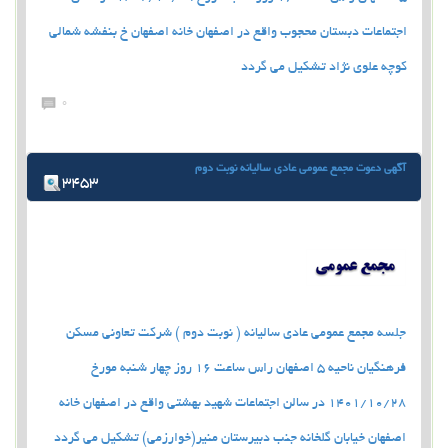
اجتماعات دبستان محجوب واقع در اصفهان خانه اصفهان خ بنفشه شمالی
کوچه علوی نژاد تشکیل می گردد
0
آگهي دعوت مجمع عمومي عادي ساليانه نوبت دوم
3453
جلسه مجمع عمومي عادي ساليانه ( نوبت دوم ) شركت تعاوني مسكن
فرهنگيان ناحيه 5 اصفهان راس ساعت 16 روز چهار شنبه مورخ
1401/10/28 در سالن اجتماعات شهيد بهشتي واقع در اصفهان خانه
اصفهان خيابان گلخانه جنب دبيرستان منير(خوارزمي) تشكيل مي گردد