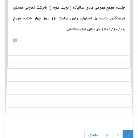
جلسه مجمع عمومي عادي ساليانه ( نوبت دوم ) شركت تعاوني مسكن
فرهنگيان ناحيه 5 اصفهان راس ساعت 16 روز چهار شنبه مورخ
1401/10/28 در سالن اجتماعات ش
0
1
2
3
بعدی